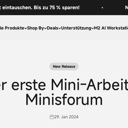
hen. Bis zu 75 % sparen!
Neues Prod
le Produkte
Shop By
Deals
Unterstützung
M2 AI Workstati
New Release
 erste Mini-Arbei
Minisforum
29. Jan 2024