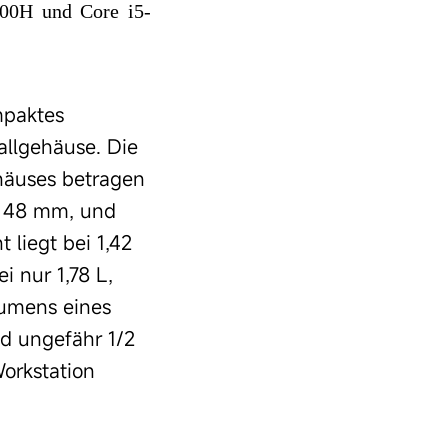
900H und Core i5-
mpaktes
llgehäuse. Die
äuses betragen
 48 mm, und
 liegt bei 1,42
 nur 1,78 L,
lumens eines
d ungefähr 1/2
orkstation