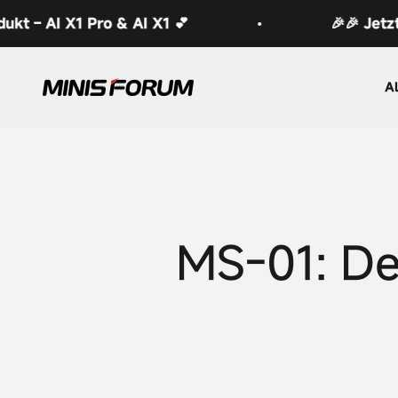
Zum Inhalt springen
1 Pro & AI X1 💕
🎉🎉 Jetzt eintausc
Minisforum EU
Al
MS-01: Der